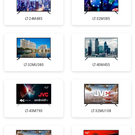
LT-24M485
LT-32M385
LT-32MU380
LT-40M455
LT-43M790
LT-32MU108